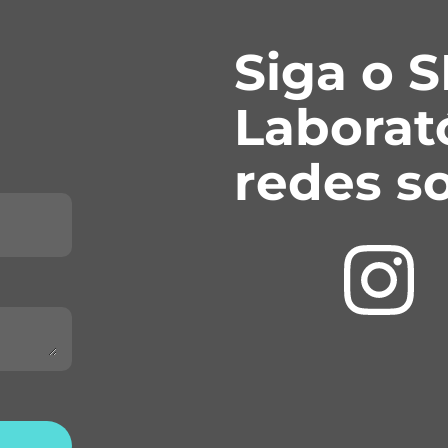
Siga o 
Laborat
redes so