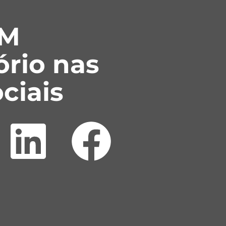
SM
ório nas
ciais