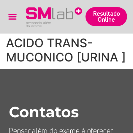
Resultado
Online
Trabalhe Conosco
ACIDO TRANS-
MUCONICO [URINA ]
Contatos
Pensar além do exame é oferecer