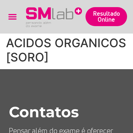
Resultado
Online
Trabalhe Conosco
ACIDOS ORGANICOS
[SORO]
Contatos
Pensar além do exame é oferecer