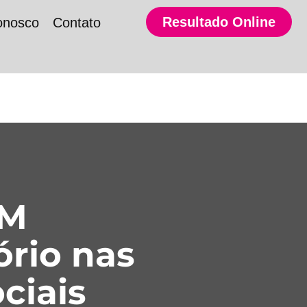
Resultado Online
onosco
Contato
SM
ório nas
ciais