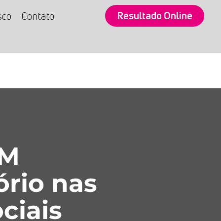
Resultado Online
sco
Contato
SM
ório nas
ciais