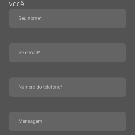
você.