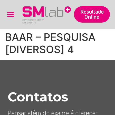
Resultado
Online
Trabalhe Conosco
BAAR – PESQUISA
[DIVERSOS] 4
Contatos
Pensar além do exame é oferecer