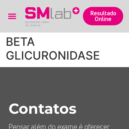
Resultado
Online
Trabalhe Conosco
BETA
GLICURONIDASE
Contatos
Pensar além do exame é oferecer