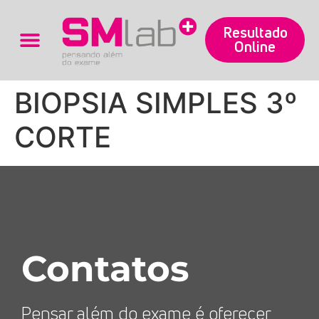
Resultado
Online
Trabalhe Conosco
BIOPSIA SIMPLES 3º
CORTE
Contatos
Pensar além do exame é oferecer