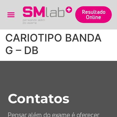
Resultado
Online
Trabalhe Conosco
CARIOTIPO BANDA
G – DB
Contatos
Pensar além do exame é oferecer