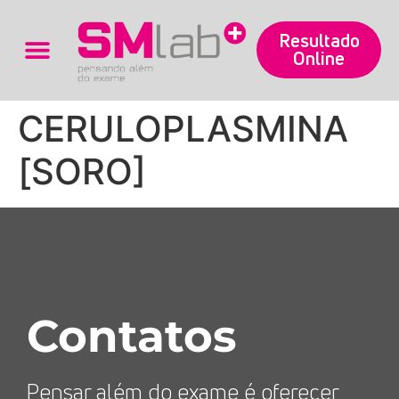
Resultado
Online
Trabalhe Conosco
CERULOPLASMINA
[SORO]
Contatos
Pensar além do exame é oferecer