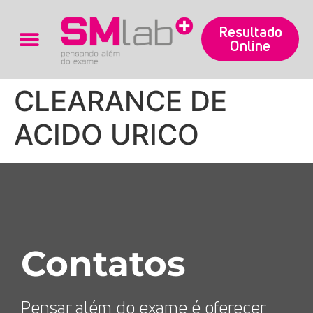
Resultado
Online
Trabalhe Conosco
CLEARANCE DE
ACIDO URICO
Contatos
Pensar além do exame é oferecer