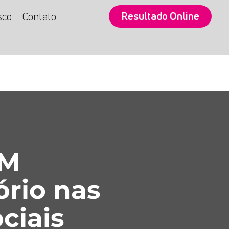
Resultado Online
sco
Contato
SM
ório nas
ciais