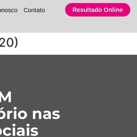
Resultado Online
onosco
Contato
20)
SM
ório nas
ciais