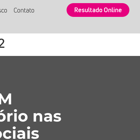
Resultado Online
sco
Contato
2
SM
ório nas
ciais