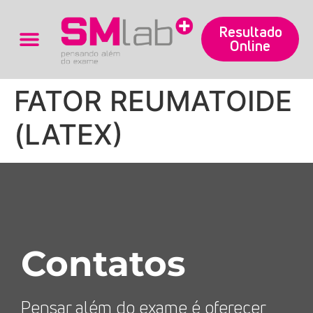
Resultado
Online
Trabalhe Conosco
FATOR REUMATOIDE
(LATEX)
Contatos
Pensar além do exame é oferecer