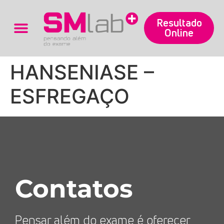
Resultado
Online
Trabalhe Conosco
HANSENIASE –
ESFREGAÇO
Contatos
Pensar além do exame é oferecer