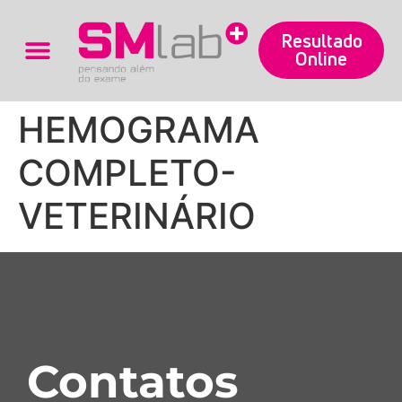
Resultado
Online
Trabalhe Conosco
HEMOGRAMA
COMPLETO-
VETERINÁRIO
Contatos