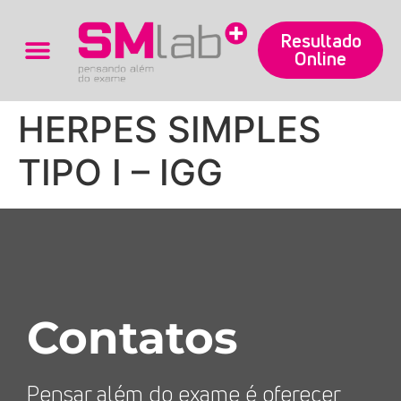
Resultado
Online
Trabalhe Conosco
HERPES SIMPLES
TIPO I – IGG
Contatos
Pensar além do exame é oferecer