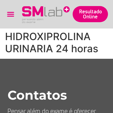
Resultado
Online
Trabalhe Conosco
HIDROXIPROLINA
URINARIA 24 horas
Contatos
Pensar além do exame é oferecer