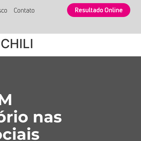
Resultado Online
sco
Contato
CHILI
SM
ório nas
ciais