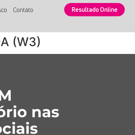
Resultado Online
sco
Contato
DA (W3)
SM
ório nas
ciais