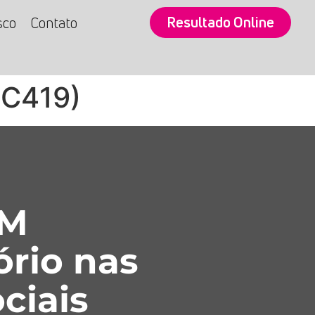
Resultado Online
sco
Contato
(C419)
SM
ório nas
ciais