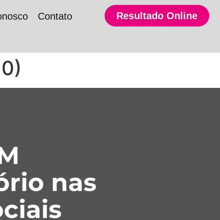
Resultado Online
onosco
Contato
0)
SM
ório nas
ciais