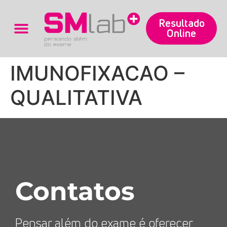
Resultado
Online
Trabalhe Conosco
IMUNOFIXACAO –
QUALITATIVA
Contatos
Pensar além do exame é oferecer