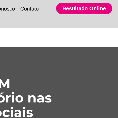
Resultado Online
onosco
Contato
SM
ório nas
ciais