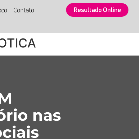
Resultado Online
sco
Contato
OTICA
SM
ório nas
ciais