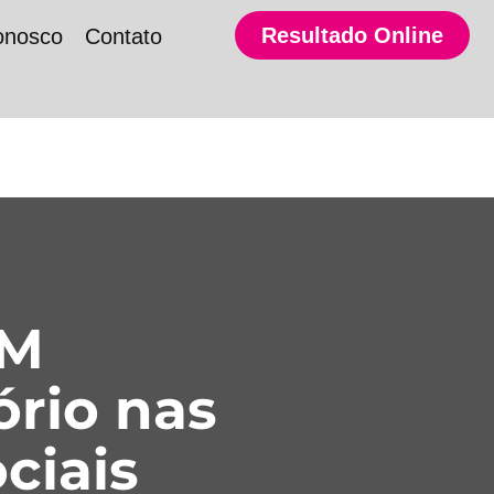
Resultado Online
onosco
Contato
SM
ório nas
ciais