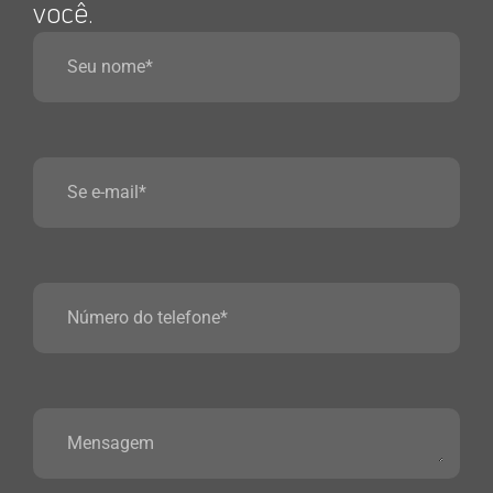
você.