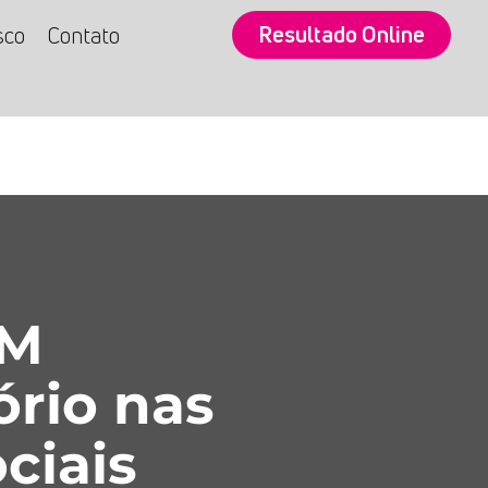
Resultado Online
sco
Contato
SM
ório nas
ciais