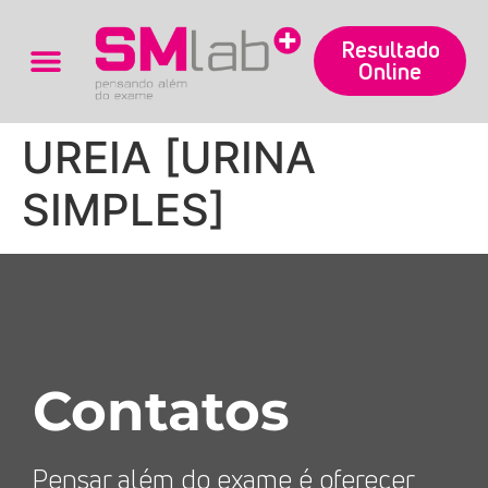
Resultado
Online
Trabalhe Conosco
UREIA [URINA
SIMPLES]
Contatos
Pensar além do exame é oferecer