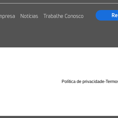
Re
mpresa
Notícias
Trabalhe Conosco
o
Política de privacidade
-
Termo