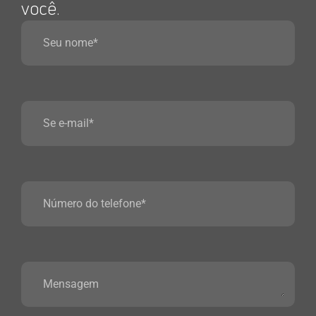
você.