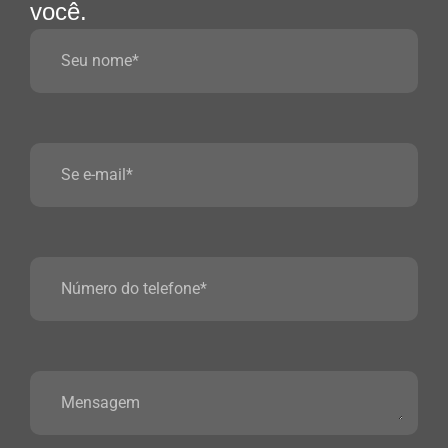
você.